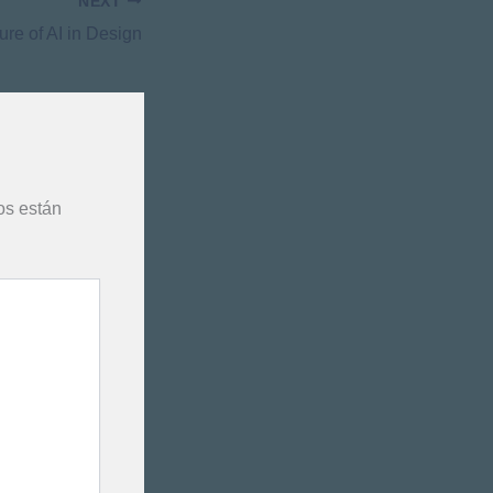
NEXT
ure of AI in Design
os están