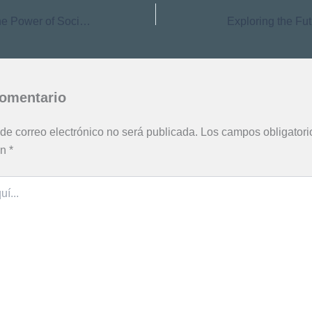
How to Harness the Power of Social Media Marketing
Exploring the Fut
comentario
 de correo electrónico no será publicada.
Los campos obligatori
on
*