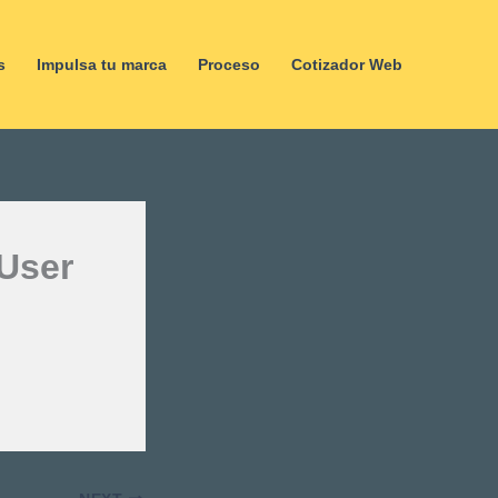
s
Impulsa tu marca
Proceso
Cotizador Web
 User