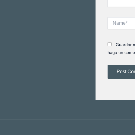
Name*
Guardar m
haga un comen