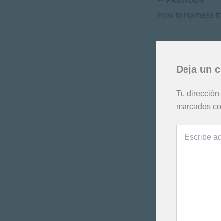
PREVIOUS
Deja un 
Tu dirección
marcados c
Escribe
aquí...